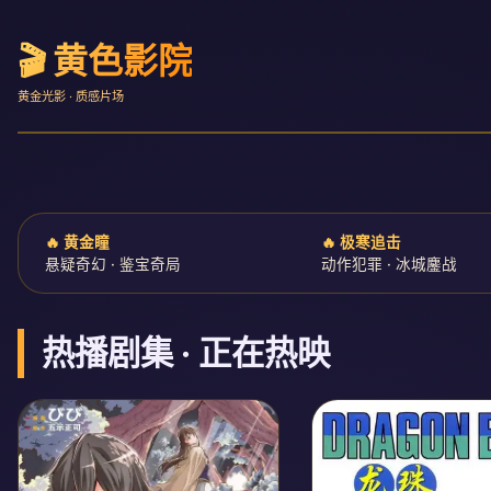
🎬 黄色影院
黄金光影 · 质感片场
‹
🔥 黄金瞳
🔥 极寒追击
悬疑奇幻 · 鉴宝奇局
动作犯罪 · 冰城鏖战
热播剧集 · 正在热映