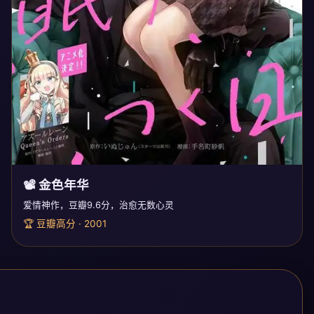
📽️ 金色年华
爱情神作，豆瓣9.6分，治愈无数心灵
🏆 豆瓣高分 · 2001