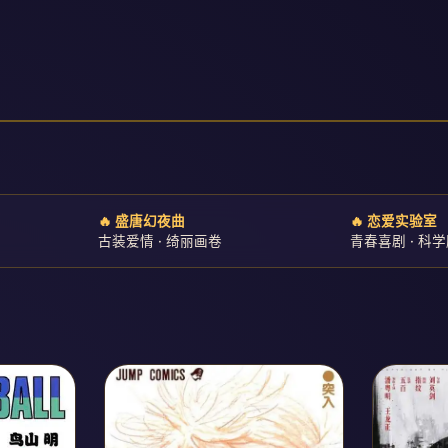
🔥 盛唐幻夜曲
🔥 恋爱实验室
古装爱情 · 绮丽画卷
青春喜剧 · 科