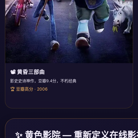
📽️ 黄昏三部曲
影史史诗神作，豆瓣9.4分，不朽经典
🏆 豆瓣高分 · 2006
✨ 黄色影院 — 重新定义在线