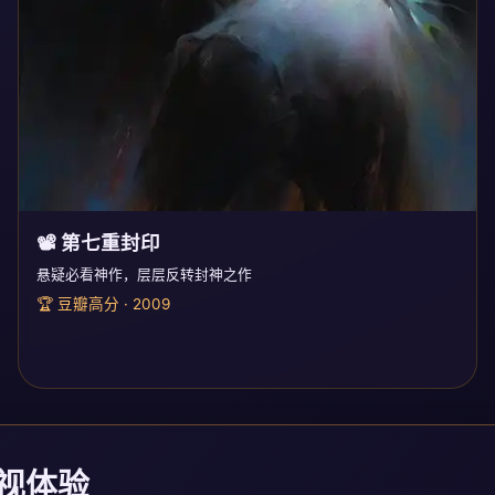
📽️ 第七重封印
悬疑必看神作，层层反转封神之作
🏆 豆瓣高分 · 2009
影视体验