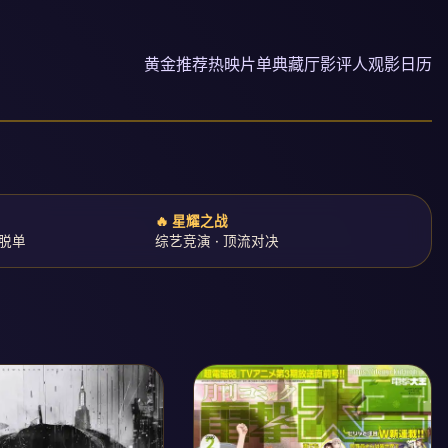
黄金推荐
热映片单
典藏厅
影评人
观影日历
›
🔥 星耀之战
学脱单
综艺竞演 · 顶流对决