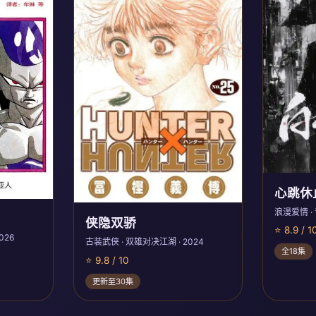
心跳休
浪漫爱情 ·
侠隐双骄
⭐ 8.9 / 1
026
古装武侠 · 双雄对决江湖 · 2024
全18集
⭐ 9.8 / 10
更新至30集